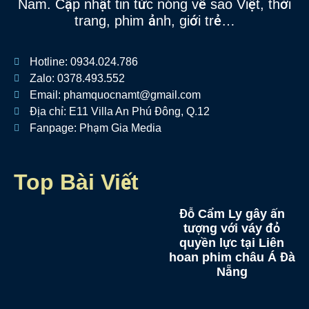
Nam. Cập nhật tin tức nóng về sao Việt, thời
trang, phim ảnh, giới trẻ…
Hotline: 0934.024.786
Zalo: 0378.493.552
Email: phamquocnamt@gmail.com
Địa chỉ: E11 Villa An Phú Đông, Q.12
Fanpage: Phạm Gia Media
Top Bài Viết
Đỗ Cẩm Ly gây ấn
tượng với váy đỏ
quyền lực tại Liên
hoan phim châu Á Đà
Nẵng