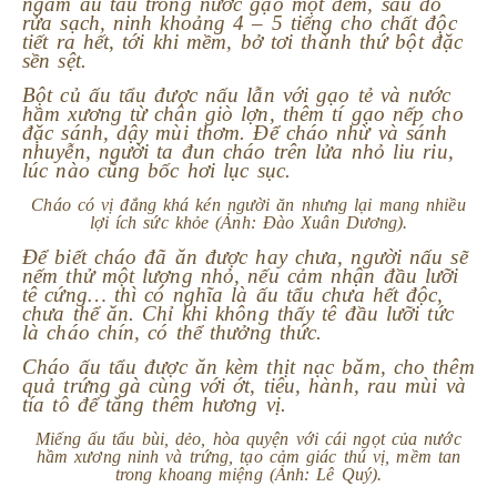
ngâm ấu tẩu trong nước gạo một đêm, sau đó
rửa sạch, ninh khoảng 4 – 5 tiếng cho chất độc
tiết ra hết, tới khi mềm, bở tơi thành thứ bột đặc
sền sệt.
Bột củ ấu tẩu được nấu lẫn với gạo tẻ và nước
hầm xương từ chân giò lợn, thêm tí gạo nếp cho
đặc sánh, dậy mùi thơm. Để cháo nhừ và sánh
nhuyễn, người ta đun cháo trên lửa nhỏ liu riu,
lúc nào cũng bốc hơi lục sục.
Cháo có vị đắng khá kén người ăn nhưng lại mang nhiều
lợi ích sức khỏe (Ảnh: Đào Xuân Dương).
Để biết cháo đã ăn được hay chưa, người nấu sẽ
nếm thử một lượng nhỏ, nếu cảm nhận đầu lưỡi
tê cứng… thì có nghĩa là ấu tẩu chưa hết độc,
chưa thể ăn. Chỉ khi không thấy tê đầu lưỡi tức
là cháo chín, có thể thưởng thức.
Cháo ấu tẩu được ăn kèm thịt nạc băm, cho thêm
quả trứng gà cùng với ớt, tiêu, hành, rau mùi và
tía tô để tăng thêm hương vị.
Miếng ấu tẩu bùi, dẻo, hòa quyện với cái ngọt của nước
hầm xương ninh và trứng, tạo cảm giác thú vị, mềm tan
trong khoang miệng (Ảnh: Lê Quý).