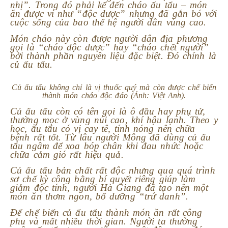
nhị”. Trong đó phải kể đến cháo ấu tẩu – món
ăn được ví như “độc dược” nhưng đã gắn bó với
cuộc sống của bao thế hệ người dân vùng cao.
Món cháo này còn được người dân địa phương
gọi là “cháo độc dược” hay “cháo chết người”
bởi thành phần nguyên liệu đặc biệt. Đó chính là
củ ấu tẩu.
Củ ấu tẩu không chỉ là vị thuốc quý mà còn được chế biến
thành món cháo độc đáo (Ảnh: Việt Anh).
Củ ấu tẩu còn có tên gọi là ô đầu hay phụ tử,
thường mọc ở vùng núi cao, khí hậu lạnh. Theo y
học, ấu tẩu có vị cay tê, tính nóng nên chữa
bệnh rất tốt. Từ lâu người Mông đã dùng củ ấu
tẩu ngâm để xoa bóp chân khi đau nhức hoặc
chữa cảm gió rất hiệu quả.
Củ ấu tẩu bản chất rất độc nhưng qua quá trình
sơ chế kỳ công bằng bí quyết riêng giúp làm
giảm độc tính, người Hà Giang đã tạo nên một
món ăn thơm ngon, bổ dưỡng “trứ danh”.
Để chế biến củ ấu tẩu thành món ăn rất công
phu và mất nhiều thời gian. Người ta thường