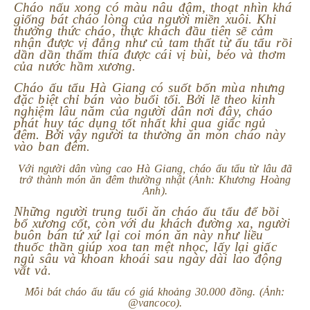
Cháo nấu xong có màu nâu đậm, thoạt nhìn khá
giống bát cháo lòng của người miền xuôi. Khi
thưởng thức cháo, thực khách đầu tiên sẽ cảm
nhận được vị đắng như củ tam thất từ ấu tẩu rồi
dần dần thấm thía được cái vị bùi, béo và thơm
của nước hầm xương.
Cháo ấu tẩu Hà Giang có suốt bốn mùa nhưng
đặc biệt chỉ bán vào buổi tối. Bởi lẽ theo kinh
nghiệm lâu năm của người dân nơi đây, cháo
phát huy tác dụng tốt nhất khi qua giấc ngủ
đêm. Bởi vậy người ta thường ăn món cháo này
vào ban đêm.
Với người dân vùng cao Hà Giang, cháo ấu tẩu từ lâu đã
trở thành món ăn đêm thường nhật (Ảnh: Khương Hoàng
Anh).
Những người trung tuổi ăn cháo ấu tẩu để bồi
bổ xương cốt, còn với du khách đường xa, người
buôn bán tứ xứ lại coi món ăn này như liều
thuốc thần giúp xoa tan mệt nhọc, lấy lại giấc
ngủ sâu và khoan khoái sau ngày dài lao động
vất vả.
Mỗi bát cháo ấu tẩu có giá khoảng 30.000 đồng. (Ảnh:
@vancoco).