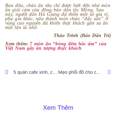
Ban đầu, cháo ấu tẩu chỉ được biết đến như món
ăn giải cảm của đồng bào dân tộc Mông. Sau
này, người dân Hà Giang đã thêm một số gia vị,
phụ gia khác, nấu thành món cháo “đặc sản” ở
vùng cao nguyên đá khiến thực khách gần xa ăn
một lần là nhớ.
Thảo Trinh (Báo Dân Trí)
Xem thêm:
7 món ăn “bóng đêm hắc ám” của
Việt Nam gây ấn tượng thực khách
5 quán cafe xinh, có gu, chiều được nhu cầu của team sống ảo
Mẹo phối đồ cho các nàng mũm mĩm, đông này chẳng ngán mặc đẹp
Xem Thêm