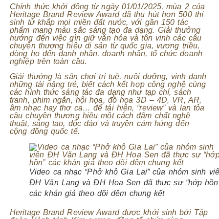
Chính thức khởi động từ ngày 01/01/2025, mùa 2 của
Heritage Brand Review Award đã thu hút hơn 500 thí
sinh từ khắp mọi miền đất nước, với gần 150 tác
phẩm mang màu sắc sáng tạo đa dạng. Giải thưởng
hướng đến việc gìn giữ văn hóa và tôn vinh các câu
chuyện thương hiệu di sản từ quốc gia, vương triều,
dòng họ đến danh nhân, doanh nhân, tổ chức doanh
nghiệp trên toàn cầu.
Giải thưởng là sân chơi trí tuệ, nuôi dưỡng, vinh danh
những tài năng trẻ, biết cách kết hợp công nghệ cùng
các hình thức sáng tác đa dạng như tạp chí, sách
tranh, phim ngắn, hội họa, đồ họa 3D – 4D, VR, AR,
âm nhạc hay thơ ca… để tái hiện, “review” và lan tỏa
câu chuyện thương hiệu một cách đậm chất nghệ
thuật, sáng tạo, độc đáo và truyền cảm hứng đến
cộng đồng quốc tế.
Video ca nhạc “Phở khô Gia Lai” của nhóm sinh vi
ĐH Văn Lang và ĐH Hoa Sen đã thực sự “hớp hồn
các khán giả theo dõi đêm chung kết
Heritage Brand Review Award được khởi sinh bởi Tập