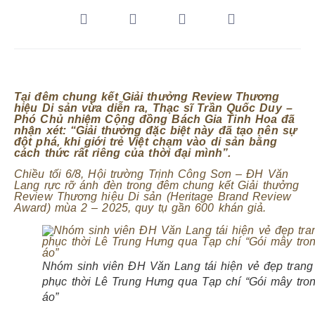
Tại đêm chung kết Giải thưởng Review Thương
hiệu Di sản vừa diễn ra, Thạc sĩ Trần Quốc Duy –
Phó Chủ nhiệm Cộng đồng Bách Gia Tinh Hoa đã
nhận xét: “Giải thưởng đặc biệt này đã tạo nên sự
đột phá, khi giới trẻ Việt chạm vào di sản bằng
cách thức rất riêng của thời đại mình”.
Chiều tối 6/8, Hội trường Trịnh Công Sơn – ĐH Văn
Lang rực rỡ ánh đèn trong đêm chung kết Giải thưởng
Review Thương hiệu Di sản (Heritage Brand Review
Award) mùa 2 – 2025, quy tụ gần 600 khán giả.
Nhóm sinh viên ĐH Văn Lang tái hiện vẻ đẹp trang
phục thời Lê Trung Hưng qua Tạp chí “Gói mây tro
áo”