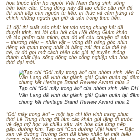
hoa thuộc trăm họ người Việt Nam đang sinh sống
trên toàn cầu. Cộng đồng này đã tạo chiếc cầu nối để
thí sinh tiếp cận nguồn tư liệu, tri thức và cảm hứng từ
chính những người gìn giữ di sản trong thực tiễn.
11 đội thi xuất sắc nhất lọt vào vòng chung kết đã
thuyết trình, trả lời câu hỏi của Hội đồng Giám khảo
về tác phẩm của mình, qua đó kể câu chuyện di sản
– thương hiệu – nhân vật – vùng đất bằng góc nhìn
riêng và quan trọng nhất là bằng trái tim của thế hệ
trẻ, từ đó gợi mở cách biến các giá trị truyền thống
thành chất liệu sống động cho công nghiệp văn hóa
thời đại mới.
Tạp chí “Gói mây trong áo” của nhóm sinh viên ĐH
Văn Lang đã vinh dự giành giải Quán quân tại đêm
chung kết Heritage Brand Review Award mùa 2
“Gói mây trong áo” – một tạp chí tôn vinh trang phục
thời Lê Trung Hưng đã làm các khán giả lặng đi trước
vẻ đẹp mỹ học và chiều sâu văn hóa của từng nếp
gấp, đường kim. Tạp chí “Con đường Việt Nam” – Đặc
san về đường Trường Sơn đã khéo nhắc lại một biểu
tượng của lòng yêu nước qua cách kể hiện đại.