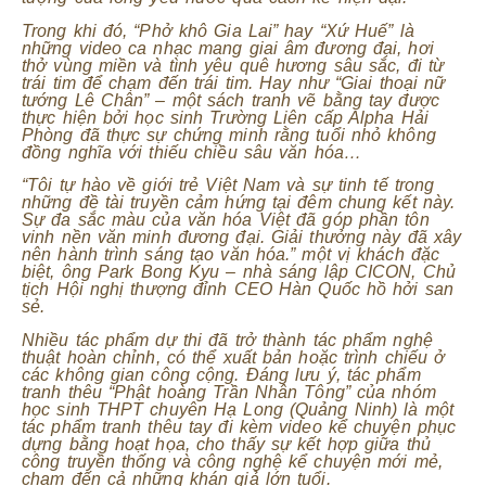
Trong khi đó, “Phở khô Gia Lai” hay “Xứ Huế” là
những video ca nhạc mang giai âm đương đại, hơi
thở vùng miền và tình yêu quê hương sâu sắc, đi từ
trái tim để chạm đến trái tim. Hay như “Giai thoại nữ
tướng Lê Chân” – một sách tranh vẽ bằng tay được
thực hiện bởi học sinh Trường Liên cấp Alpha Hải
Phòng đã thực sự chứng minh rằng tuổi nhỏ không
đồng nghĩa với thiếu chiều sâu văn hóa…
“Tôi tự hào về giới trẻ Việt Nam và sự tinh tế trong
những đề tài truyền cảm hứng tại đêm chung kết này.
Sự đa sắc màu của văn hóa Việt đã góp phần tôn
vinh nền văn minh đương đại. Giải thưởng này đã xây
nên hành trình sáng tạo văn hóa.”
một vị khách đặc
biệt, ông
Park Bong Kyu – nhà sáng lập CICON, Chủ
tịch Hội nghị thượng đỉnh CEO Hàn Quốc
hồ hởi san
sẻ.
Nhiều tác phẩm dự thi đã trở thành tác phẩm nghệ
thuật hoàn chỉnh, có thể xuất bản hoặc trình chiếu ở
các không gian công cộng. Đáng lưu ý, tác phẩm
tranh thêu “Phật hoàng Trần Nhân Tông” của nhóm
học sinh THPT chuyên Hạ Long (Quảng Ninh) là một
tác phẩm tranh thêu tay đi kèm video kể chuyện phục
dựng bằng hoạt họa, cho thấy sự kết hợp giữa thủ
công truyền thống và công nghệ kể chuyện mới mẻ,
chạm đến cả những khán giả lớn tuổi.