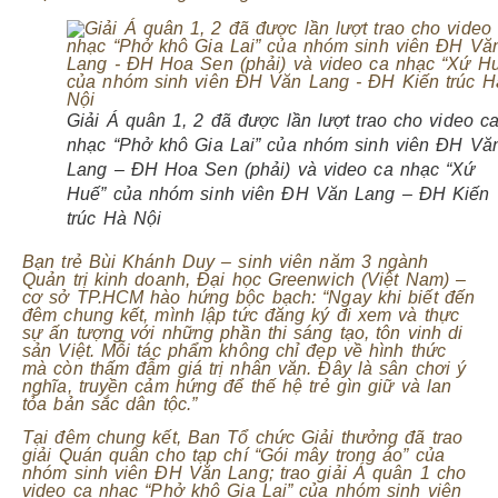
Giải Á quân 1, 2 đã được lần lượt trao cho video c
nhạc “Phở khô Gia Lai” của nhóm sinh viên ĐH Vă
Lang – ĐH Hoa Sen (phải) và video ca nhạc “Xứ
Huế” của nhóm sinh viên ĐH Văn Lang – ĐH Kiến
trúc Hà Nội
Bạn trẻ Bùi Khánh Duy – sinh viên năm 3 ngành
Quản trị kinh doanh, Đại học Greenwich (Việt Nam) –
cơ sở TP.HCM hào hứng bộc bạch:
“Ngay khi biết đến
đêm chung kết, mình lập tức đăng ký đi xem và thực
sự ấn tượng với những phần thi sáng tạo, tôn vinh di
sản Việt. Mỗi tác phẩm không chỉ đẹp về hình thức
mà còn thấm đẫm giá trị nhân văn. Đây là sân chơi ý
nghĩa, truyền cảm hứng để thế hệ trẻ gìn giữ và lan
tỏa bản sắc dân tộc.”
Tại đêm chung kết, Ban Tổ chức Giải thưởng đã trao
giải Quán quân cho tạp chí “Gói mây trong áo” của
nhóm sinh viên ĐH Văn Lang; trao giải Á quân 1 cho
video ca nhạc “Phở khô Gia Lai” của nhóm sinh viên