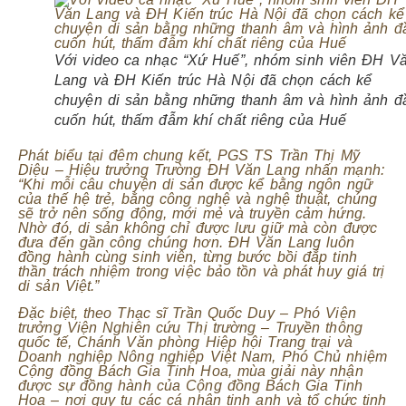
Với video ca nhạc “Xứ Huế”, nhóm sinh viên ĐH V
Lang và ĐH Kiến trúc Hà Nội đã chọn cách kể
chuyện di sản bằng những thanh âm và hình ảnh đ
cuốn hút, thấm đẫm khí chất riêng của Huế
Phát biểu tại đêm chung kết, PGS TS Trần Thị Mỹ
Diệu – Hiệu trưởng Trường ĐH Văn Lang nhấn mạnh:
“Khi mỗi câu chuyện di sản được kể bằng ngôn ngữ
của thế hệ trẻ, bằng công nghệ và nghệ thuật, chúng
sẽ trở nên sống động, mới mẻ và truyền cảm hứng.
Nhờ đó, di sản không chỉ được lưu giữ mà còn được
đưa đến gần công chúng hơn. ĐH Văn Lang luôn
đồng hành cùng sinh viên, từng bước bồi đắp tinh
thần trách nhiệm trong việc bảo tồn và phát huy giá trị
di sản Việt.”
Đặc biệt, theo Thạc sĩ Trần Quốc Duy – Phó Viện
trưởng Viện Nghiên cứu Thị trường – Truyền thông
quốc tế, Chánh Văn phòng Hiệp hội Trang trại và
Doanh nghiệp Nông nghiệp Việt Nam, Phó Chủ nhiệm
Cộng đồng Bách Gia Tinh Hoa, mùa giải này nhận
được sự đồng hành của Cộng đồng Bách Gia Tinh
Hoa – nơi quy tụ các cá nhân tinh anh và tổ chức tinh