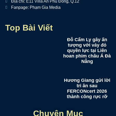
Địa chỉ: E11 Villa An Phú Đông, Q.12
Fanpage: Phạm Gia Media
Top Bài Viết
Đỗ Cẩm Ly gây ấn
tượng với váy đỏ
quyền lực tại Liên
hoan phim châu Á Đà
Nẵng
Hương Giang gửi lời
tri ân sau
FERCONcert 2026
thành công rực rỡ
Chuyên Mục