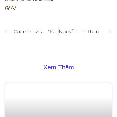
(Q.T.)
Coemmuzik – Nữ Producer Trẻ Chạm Cảm Xúc Bằng Âm Nhạc Tự Do Và Cá Tính
Nguyễn Thị Thanh Hằng tỏa sáng tại Miss Heritage International 2025 – Hành trình quảng bá vẻ đẹp và văn hóa Việt Nam trên đấu trường quốc tế
Xem Thêm