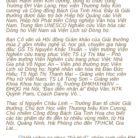
đoàn Hành trình Kim cương, đồng tổ chức cùng
Trường ĐH Văn Lang, Học viện Thương hiệu Kim
cương và Cộng đồng Bách Gia Tinh Hoa. Đây là Giải
thưởng được bảo trợ bởi Hiệp hội Quảng cáo Việt
Nam, Hiệp hội Phát triển Công nghiệp Văn hóa Việt
Nam, Trung tâm UNESCO Nghiên cứu Văn hóa các
Dòng họ Việt Nam và Viện Lịch sử Dòng họ.
Ban Cố vấn và Hội đồng Giám khảo của Giải thưởng
mùa 2 gồm nhiều nghệ sĩ, học giả, chuyên gia hàng
đầu: GS TS Nguyễn Khắc Thuần – Viện trưởng Viện
Nghiên cứu trang phục Việt; TS Lý Thị Mai – Phó
Viện trưởng Viện Nghiên cứu trang phục Việt; Nhà
Gia phả Võ Ngọc An – Viện phó thường trực Viện
Lịch sử Dòng họ; Nghệ nhân văn hóa trà Đào Đức
Hiếu; TS Ngô Thị Thanh Mai – Giảng viên Học viện
Phụ nữ Việt Nam; TS Lê Tùng Sơn – Giảng viên
Khoa Khoa học quản lý, Trường ĐHKHXH&NV –
ĐHQG Hà Nội; “Đạo diễn nhân ái” Điệp Văn, NTK
Quỳnh Paris, Coach Danny Võ…
Thạc sĩ Nguyễn Châu Linh – Trưởng Ban tổ chức Giải
thưởng, Chủ tịch Học viện Thương hiệu Kim Cương,
Chủ nhiệm Cộng đồng Bách Gia Tinh Hoa cho biết
các tác phẩm dự thi đến từ nhiều vùng miền, từ Hà
Nội, Quảng Ninh, Hải Phòng cho đến TP.HCM, Gia
Lai…