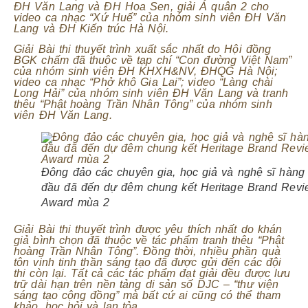
ĐH Văn Lang và ĐH Hoa Sen, giải Á quân 2 cho
video ca nhạc “Xứ Huế” của nhóm sinh viên ĐH Văn
Lang và ĐH Kiến trúc Hà Nội.
Giải Bài thi thuyết trình xuất sắc nhất do Hội đồng
BGK chấm đã thuộc về tạp chí “Con đường Việt Nam”
của nhóm sinh viên ĐH KHXH&NV, ĐHQG Hà Nội;
video ca nhạc “Phở khô Gia Lai”; video “Làng chài
Long Hải” của nhóm sinh viên ĐH Văn Lang và tranh
thêu “Phật hoàng Trần Nhân Tông” của nhóm sinh
viên ĐH Văn Lang.
Đông đảo các chuyên gia, học giả và nghệ sĩ hàng
đầu đã đến dự đêm chung kết Heritage Brand Revi
Award mùa 2
Giải Bài thi thuyết trình được yêu thích nhất do khán
giả bình chọn đã thuộc về tác phẩm tranh thêu “Phật
hoàng Trần Nhân Tông”. Đồng thời, nhiều phần quà
tôn vinh tinh thần sáng tạo đã được gửi đến các đội
thi còn lại. Tất cả các tác phẩm đạt giải đều được lưu
trữ dài hạn trên nền tảng di sản số DJC – “thư viện
sáng tạo cộng đồng” mà bất cứ ai cũng có thể tham
khảo, học hỏi và lan tỏa.