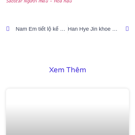
Saostar Người mẫu – Hoa hậu
Nam Em tiết lộ kế hoạch công việc và cuộc sống riêng tư sau khi đăng quang Á khôi 1 Miss Cosmo TP.HCM
Han Hye Jin khoe vóc dáng chuẩn siêu mẫu ở tuổi 43 tại Paris
Xem Thêm