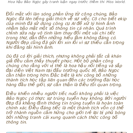
Hoa hậu Bảo Ngọc gây tranh luận ngay trước thềm thi Miss World.
Đối mặt với làn sóng phản ứng từ công chúng, Bảo
Ngọc đã lên tiếng giải thích về sự việc. Cô cho biết ekip
của mình đã sử dụng công cụ AI để xử lý hình ảnh
nhằm bảo mật một số thông tin cá nhân. Quá trình
chỉnh sửa này vô tình làm thay đổi một vài chi tiết
trong thư, dẫn đến những hiểu lầm không đáng có.
Người đẹp cũng đã gửi lời xin lỗi vì sự thiếu cẩn trọng
khi đăng tải hình ảnh.
Dù đã có lời giải thích, nhưng không phải tất cả khán
giả đều cảm thấy thuyết phục. Một bộ phận công
chúng cho rằng với vị thế là hoa hậu nổi tiếng và sắp
đại diện Việt Nam tại đấu trường quốc tế, Bảo Ngọc
cần thận trọng hơn. Đặc biệt là khi công bố những
thành tích học tập liên quan đến các trường đại học
hàng đầu thế giới, sự cẩn thận là điều tối quan trọng.
Điều khiến nhiều người tiếc nuối không phải là việc
Bảo Ngọc có thực sự trúng tuyển hay không. Bởi người
đẹp đã khẳng định thông tin trúng tuyển là hoàn toàn
chính xác. Điều đáng tiếc là một thành tích vốn có thể
trở thành nguồn cảm hứng cho giới trẻ lại bị phủ bóng
bởi những tranh cãi xung quanh cách thức công bố
thông tin.