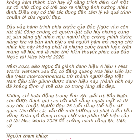
không kém thành tích hay kỹ năng trình diễn. Chỉ một
sự cố nhỏ cũng có thể tạo ra những ảnh hưởng nhất
định. Điều này có thể tác động đến tâm lý và quá trình
chuẩn bị của người đẹp.
Dẫu vậy, hành trình phía trước của Bảo Ngọc vẫn còn
rất dài. Công chúng có quyền đặt câu hỏi nhưng cũng
sẽ sẵn sàng ghi nhận nếu người đẹp chứng minh được
năng lực và bản lĩnh. Điều mà người hâm mộ mong chờ
nhất lúc này không phải là những cuộc tranh luận trên
mạng xã hội, mà là màn thể hiện thuyết phục của Bảo
Ngọc tại Miss World 2026.
Năm 2022, Bảo Ngọc đã giành danh hiệu Á hậu 1 Miss
World Vietnam. Sau đó, cô đăng quang Hoa hậu Liên lục
địa (Miss Intercontinental), trở thành người đẹp Việt
Nam đầu tiên giành được danh hiệu này. Thành tích này
đã khẳng định vị thế của cô trong làng sắc đẹp.
Không chỉ hoạt động trong lĩnh vực giải trí, Bảo Ngọc
còn được đánh giá cao bởi khả năng ngoại ngữ và tư
duy học thuật. Người đẹp 25 tuổi cũng thể hiện sự
quan tâm đến các vấn đề môi trường và phát triển bền
vững. Khán giả đang trông chờ vào phần thể hiện của
cô tại Miss World 2026 để chứng minh năng lực thực
sự.
Nguồn tham khảo: