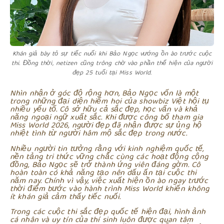
Khán giả bày tỏ sự tiếc nuối khi Bảo Ngọc vướng ồn ào trước cuộc
thi. Đồng thời, netizen cũng trông chờ vào phần thể hiện của người
đẹp 25 tuổi tại Miss World.
Nhìn nhận ở góc độ rộng hơn, Bảo Ngọc vốn là một
trong những đại diện hiếm hoi của showbiz Việt hội tụ
nhiều yếu tố. Cô sở hữu cả sắc đẹp, học vấn và khả
năng ngoại ngữ xuất sắc. Khi được công bố tham gia
Miss World 2026, người đẹp đã nhận được sự ủng hộ
nhiệt tình từ người hâm mộ sắc đẹp trong nước.
Nhiều người tin tưởng rằng với kinh nghiệm quốc tế,
nền tảng tri thức vững chắc cùng các hoạt động cộng
đồng, Bảo Ngọc sẽ trở thành ứng viên đáng gờm. Cô
hoàn toàn có khả năng tạo nên dấu ấn tại cuộc thi
năm nay. Chính vì vậy, việc xuất hiện ồn ào ngay trước
thời điểm bước vào hành trình Miss World khiến không
ít khán giả cảm thấy tiếc nuối.
Trong các cuộc thi sắc đẹp quốc tế hiện đại, hình ảnh
cá nhân và uy tín của thí sinh luôn được quan tâm