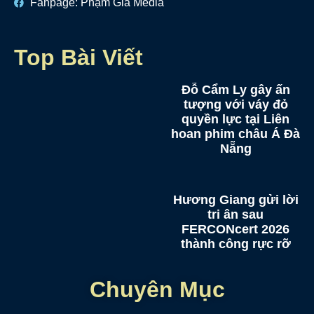
Fanpage: Phạm Gia Media
Top Bài Viết
Đỗ Cẩm Ly gây ấn
tượng với váy đỏ
quyền lực tại Liên
hoan phim châu Á Đà
Nẵng
Hương Giang gửi lời
tri ân sau
FERCONcert 2026
thành công rực rỡ
Chuyên Mục