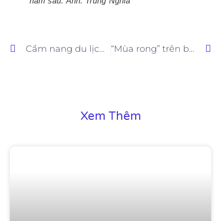
năm sau. Ảnh: Trung Nghĩa
Cẩm nang du lịch Vĩnh Phúc danh lam thắng cảnh kỳ thú
“Mùa rong” trên bán đảo Hải Giang tuyệt đẹp
Xem Thêm