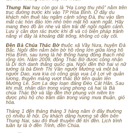
Thung Nai
hay còn gọi là “Hạ Long thu nhỏ” nằm trên
trục đường trước khi vào TP Hòa Bình. Ở đây du
khách nên thuê tàu ngắm cảnh sông Đà, thu vào tầm
mắt các hòn đảo lớn nhỏ trên mặt hồ xanh ngắt. Hãy
mang theo đồ ăn nhẹ và tấm trải để ngồi ngắm cảnh.
Lưu ý cần dọn rác trước khi đi và có biện pháp tránh
nắng vì đây là khoảng đất trống, không có cây cối.
Đền Bà Chúa Thác Bờ
thuộc xã Vầy Nưa, huyện Đà
Bắc. Ngôi đền nằm bên bờ hồ rộng lớn giữa lòng hồ
Hòa Bình, sau lưng là hệ thống hang động thạch nhũ
rộng lớn. Năm 2009, động Thác Bờ được công nhận
là Di tích danh thắng quốc gia. Ngôi đền thờ hai vị nữ
tướng là bà Đinh Thị Vân người Mường và một bà
người Dao, xưa kia có công giúp vua Lê Lợi về quân
lương, thuyền mảng vượt thác Bờ tiến quân lên
Mường Lễ, Sơn La dẹp loạn đảng Đèo Cát Hãn. Sau
khi mất, nhân dân trong vùng phong cả hai là Bà
chúa Thác Bờ và lập đền thờ phụng với niềm tin
được phù hộ cho trăm dân trong vùng mưa thuận, gió
hòa.
Tháng 1 đến tháng tháng 3 hàng năm ở đây thường
có nhiều lễ hội. Du khách dâng hương sẽ đến bến
Thung Nai, sau đó thuê thuyền để tới đền. Lịch trình
tuần tự là ở đền Trình, đền Chúa.