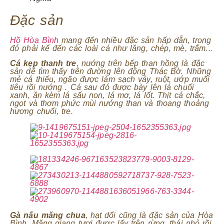
Đặc sản
Hồ Hòa Bình
mang đến nhiều đặc sản hấp dẫn, trong
đó phải kể đến các loài cá như lăng, chép, mè, trắm…
Cá kẹp thanh tre
, nướng trên bếp than hồng là đặc
sản dễ tìm thấy trên đường lên động Thác Bờ. Những
mẻ cá thiểu, ngão được làm sạch vảy, ruột, ướp muối
tiêu rồi nướng . Cá sau đó được bày lên lá chuối
xanh, ăn kèm lá sấu non, lá mơ, lá lốt. Thịt cá chắc,
ngọt và thơm phức mùi nướng than và thoang thoảng
hương chuối, tre.
Gà nấu măng chua
, hạt dổi cũng là đặc sản của Hòa
Bình. Măng giang tươi được lấy trên rừng, thái nhỏ rồi