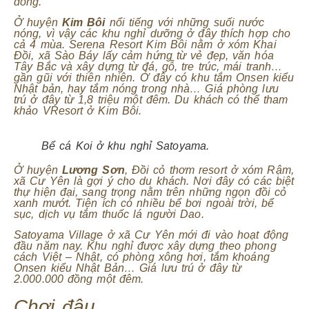
đồng.
Ở huyện
Kim Bôi
nổi tiếng với những suối nước
nóng, vì vậy các khu nghỉ dưỡng ở đây thích hợp cho
cả 4 mùa. Serena Resort Kim Bôi nằm ở xóm Khai
Đồi, xã Sào Báy lấy cảm hứng từ vẻ đẹp, văn hóa
Tây Bắc và xây dựng từ đá, gỗ, tre trúc, mái tranh…
gần gũi với thiên nhiên. Ở đây có khu tắm Onsen kiểu
Nhật bản, hay tắm nóng trong nhà… Giá phòng lưu
trú ở đây từ 1,8 triệu một đêm. Du khách có thể tham
khảo VResort ở Kim Bôi.
Bể cá Koi ở khu nghỉ Satoyama.
Ở huyện
Lương Sơn
, Đồi cỏ thơm resort ở xóm Rậm,
xã Cư Yên là gợi ý cho du khách. Nơi đây có các biệt
thự hiện đại, sang trọng nằm trên những ngọn đồi cỏ
xanh mướt. Tiện ích có nhiều bể bơi ngoài trời, bể
sục, dịch vụ tắm thuốc lá người Dao.
Satoyama Village ở xã Cư Yên mới đi vào hoạt động
đầu năm nay. Khu nghỉ được xây dựng theo phong
cách Việt – Nhật, có phòng xông hơi, tắm khoáng
Onsen kiểu Nhật Bản… Giá lưu trú ở đây từ
2.000.000 đồng một đêm.
Chơi đâu