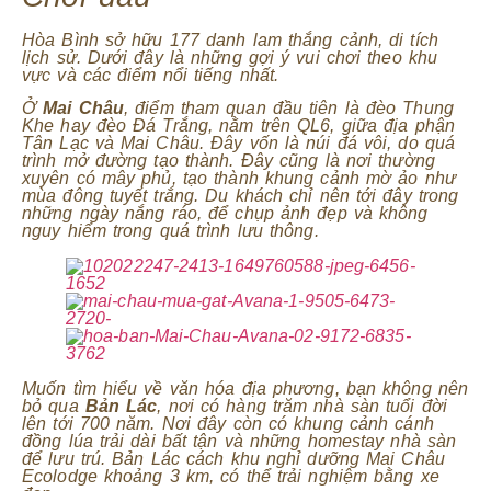
Hòa Bình sở hữu 177 danh lam thắng cảnh, di tích
lịch sử. Dưới đây là những gợi ý vui chơi theo khu
vực và các điểm nổi tiếng nhất.
Ở
Mai Châu
, điểm tham quan đầu tiên là đèo Thung
Khe hay đèo Đá Trắng, nằm trên QL6, giữa địa phận
Tân Lạc và Mai Châu. Đây vốn là núi đá vôi, do quá
trình mở đường tạo thành. Đây cũng là nơi thường
xuyên có mây phủ, tạo thành khung cảnh mờ ảo như
mùa đông tuyết trắng. Du khách chỉ nên tới đây trong
những ngày nắng ráo, để chụp ảnh đẹp và không
nguy hiểm trong quá trình lưu thông.
Muốn tìm hiểu về văn hóa địa phương, bạn không nên
bỏ qua
Bản Lác
, nơi có hàng trăm nhà sàn tuổi đời
lên tới 700 năm. Nơi đây còn có khung cảnh cánh
đồng lúa trải dài bất tận và những homestay nhà sàn
để lưu trú. Bản Lác cách khu nghỉ dưỡng Mai Châu
Ecolodge khoảng 3 km, có thể trải nghiệm bằng xe