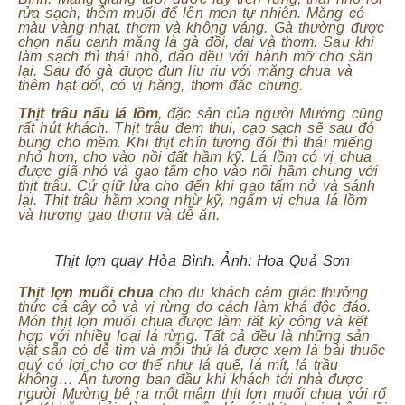
rửa sạch, thêm muối để lên men tự nhiên. Măng có
màu vàng nhạt, thơm và không váng. Gà thường được
chọn nấu canh măng là gà đồi, dai và thơm. Sau khi
làm sạch thì thái nhỏ, đảo đều với hành mỡ cho săn
lại. Sau đó gà được đun liu riu với măng chua và
thêm hạt dổi, có vị hăng, thơm đặc chưng.
Thịt trâu nấu lá lồm
, đặc sản của người Mường cũng
rất hút khách. Thịt trâu đem thui, cạo sạch sẽ sau đó
bung cho mềm. Khi thịt chín tương đối thì thái miếng
nhỏ hơn, cho vào nồi đất hầm kỹ. Lá lồm có vị chua
được giã nhỏ và gạo tấm cho vào nồi hầm chung với
thịt trâu. Cứ giữ lửa cho đến khi gạo tấm nở và sánh
lại. Thịt trâu hầm xong nhừ kỹ, ngấm vị chua lá lồm
và hương gạo thơm và dễ ăn.
Thịt lợn quay Hòa Bình. Ảnh:
Hoa Quả Sơn
Thịt lợn muối chua
cho du khách cảm giác thưởng
thức cả cây cỏ và vị rừng do cách làm khá độc đáo.
Món thịt lợn muối chua được làm rất kỳ công và kết
hợp với nhiều loại lá rừng. Tất cả đều là những sản
vật sẵn có dễ tìm và mỗi thứ lá được xem là bài thuốc
quý có lợi cho cơ thể như lá quế, lá mít, lá trầu
không… Ấn tượng ban đầu khi khách tới nhà được
người Mường bê ra một mâm thịt lợn muối chua với rổ