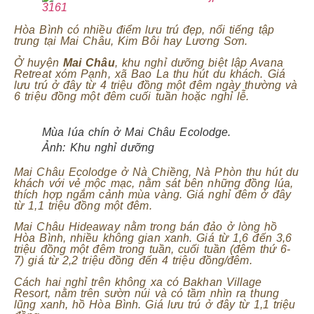
Hòa Bình có nhiều điểm lưu trú đẹp, nổi tiếng tập
trung tại Mai Châu, Kim Bôi hay Lương Sơn.
Ở huyện
Mai Châu
, khu nghỉ dưỡng biệt lập Avana
Retreat xóm Pạnh, xã Bao La thu hút du khách. Giá
lưu trú ở đây từ 4 triệu đồng một đêm ngày thường và
6 triệu đồng một đêm cuối tuần hoặc nghỉ lễ.
Mùa lúa chín ở Mai Châu Ecolodge.
Ảnh:
Khu nghỉ dưỡng
Mai Châu Ecolodge ở Nà Chiềng, Nà Phòn thu hút du
khách với vẻ mộc mạc, nằm sát bên những đồng lúa,
thích hợp ngắm cảnh mùa vàng. Giá nghỉ đêm ở đây
từ 1,1 triệu đồng một đêm.
Mai Châu Hideaway nằm trong bán đảo ở lòng hồ
Hòa Bình, nhiều không gian xanh. Giá từ 1,6 đến 3,6
triệu đồng một đêm trong tuần, cuối tuần (đêm thứ 6-
7) giá từ 2,2 triệu đồng đến 4 triệu đồng/đêm.
Cách hai nghỉ trên không xa có Bakhan Village
Resort, nằm trên sườn núi và có tầm nhìn ra thung
lũng xanh, hồ Hòa Bình. Giá lưu trú ở đây từ 1,1 triệu