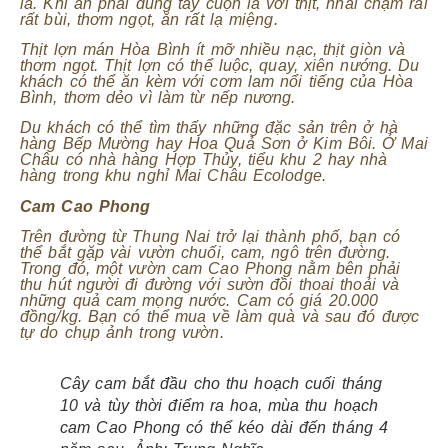
lá. Khi ăn phải dùng tay cuộn lá với thịt, nhai chậm rãi
rất bùi, thơm ngọt, ăn rất lạ miệng.
Thịt lợn mán Hòa Bình ít mỡ nhiều nạc, thịt giòn và
thơm ngọt. Thịt lợn có thể luộc, quay, xiên nướng. Du
khách có thể ăn kèm với cơm lam nổi tiếng của Hòa
Bình, thơm dẻo vì làm từ nếp nương.
Du khách có thể tìm thấy những đặc sản trên ở hà
hàng Bếp Mường hay Hoa Quả Sơn ở Kim Bôi. Ở Mai
Châu có nhà hàng Hợp Thủy, tiểu khu 2 hay nhà
hàng trong khu nghỉ Mai Châu Ecolodge.
Cam Cao Phong
Trên đường từ Thung Nai trở lại thành phố, bạn có
thể bắt gặp vài vườn chuối, cam, ngô trên đường.
Trong đó, một vườn cam Cao Phong nằm bên phải
thu hút người đi đường với sườn đồi thoai thoải và
những quả cam mọng nước. Cam có giá 20.000
đồng/kg. Bạn có thể mua về làm quà và sau đó được
tự do chụp ảnh trong vườn.
Cây cam bắt đầu cho thu hoạch cuối tháng
10 và tùy thời điểm ra hoa, mùa thu hoạch
cam Cao Phong có thể kéo dài đến tháng 4