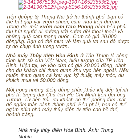
Trên đường từ Thung Nai trở lại thành phố, bạn có
thể bắt gặp vài vườn chuối, cam, ngô trên đường.
Trong đó, một
vườn cam Cao Phong
nằm bên phải
thu hút người đi đường với sườn đồi thoai thoải và
những quả cam mọng nước. Cam có giá 20.000
đồng/kg. Bạn có thể mua về làm quà và sau đó được
tự do chụp ảnh trong vườn.
Nhà máy Thủy điện Hòa Bình
ở Tân Thịnh là công
trình lịch sử của Việt Nam, biểu tượng của TP Hòa
Bình. Hiện tại, vé vào cửa có giá 20.000 đồng, dành
cho du khách chỉ tham quan khu vực bên ngoài. Nếu
muốn tham quan cả khu vực kỹ thuật, máy móc, du
khách mua vé 50.000 đồng.
Một trong những điểm dừng chân khác khi đến thành
phố là tượng đài Chủ tịch Hồ Chí Minh trên đồi ông
Tượng. Từ bên trái, du khách có thể phóng tầm mắt
để ngắm toàn cảnh thành phố. Bên phải, bạn có thể
ngắm nhìn nhà máy thủy điện từ trên cao bề thế,
hoành tráng.
Nhà máy thủy điện Hòa Bình. Ảnh:
Trung
Nghĩa