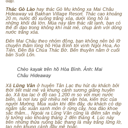
đạp.
Thác Gò Lào
hay thác Gò Mu không xa Mai Châu
Hideaway và Bakhan Village Resort. Thác cao khoảng
20 m, nước đổ xuống trắng xóa, dưới lòng hồ là
những khối đá lớn. Mùa này tắm thác rất lạnh, bạn có
thể đi dạo trong không khí mát mẻ, chụp ảnh với dòng
nước trắng xóa.
Đến Mai Châu theo nhóm đông, bạn không nên bỏ lỡ
chuyến thăm lòng hồ Hòa Bình tới vịnh Ngòi Hoa, Ao
Tiên, Đền Bà Chúa Thác Bờ. Bến thuyền nằm ở cuối
bản Suối Lốn.
Chèo kayak trên hồ Hòa Bình. Ảnh:
Mai
Châu Hideaway
Xã
Lũng Vân
ở huyện Tân Lạc thu hút du khách bởi
thời tiết mát mẻ và khung cảnh sương giăng huyền
ảo. Xã tọa lạc ở độ cao 1.200 m so với mực nước
biển, là nơi lưu giữ nhiều nét văn hóa, kiến trúc của
người Mường. Mùa xuân khi đến đây, du khách có dịp
ngắm sắc xuân xanh mởn ở rừng cây, hoa đào khoe
sắc thắm… Ngoài ra Lũng Vân cũng là điểm săn mây
lý tưởng vào khoảng tháng 2 đến tháng 4. Lúc này
trên những thửa ruộng bậc thang là mây trắng lững lờ,
tạo nên khung cảnh đầy mê hoặc.