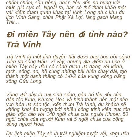
chôm chôm, sầu riêng, nhãn tiêu đến no bụng với
mức giá cực rẻ. Ngoài ra, bạn có thể tham khảo một
vài điểm tham quan khác tại Vĩnh Long như: khu du
lịch Vinh Sang, chùa Phật Xá Lợi, làng gạch Mang
Thít…
Đi miền Tây nên đi tỉnh nào?
Trà Vinh
Trà Vinh là một tỉnh duyên hải được bao bọc bởi sông
Tiền và sông Hậu. Vì vậy, những địa điểm du lịch ở
miền Tây này đều có cảnh quan đa dạng với kênh,
rạch, sông, ao, hồ cùng những bãi biển chạy dài, tạo
thành một danh thắng có 1-0-2 của vùng Đồng bằng
sông Cửu Long.
Vùng đất này là nơi sinh sống, gắn bó lâu đời của
dân tộc Kinh, Khmer, Hoa và hình thành nên một nền
văn hóa đa sắc tộc. Đến thăm Trà Vinh, du khách sẽ
không khỏi ấn tượng bởi nhiều công trình kiến trúc tôn
giáo độc đáo với 140 ngôi chùa của người Khmer, 50
ngôi chùa của người Kinh và 5 ngôi chùa của cộng
đồng người Hoa.
Du lịch miền Tây sẽ là trải nghiệm tuyệt vời, đem đến