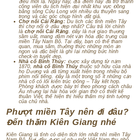
điều mới lạ. Ngày nay, địa điểm này đã trở thành
công viên du lịch hiện đại nhất khu vực Đồng
bằng sông Cửu Long với nhiều du thuyền sang
trọng và các góc chụp hình đắt giá.
Chợ nổi Cái Răng:
Du lịch các tỉnh miền Tây
thì chợ nổi ở đâu đẹp nhất? Câu trả lời chính
là
chợ nổi Cái Răng
. Đây là nơi giao thương
sầm uất, mang đậm nét văn hóa đặc trưng của
miền Tây Nam Bộ. Tại đây, bạn có thể tham
quan, mua sắm, thưởng thức những món ăn
ngon và đặc biệt là ghi lại những bức hình
check-in tuyệt đẹp.
Nhà cổ Bình Thủy:
Được xây dựng từ năm
1870,
nhà cổ Bình Thủy
thuộc sở hữu của nhà
họ Dương và đã từng xuất hiện trong nhiều bộ
phim nổi tiếng. Đây là một trong số ít những căn
nhà cổ có lối kiến trúc Đông – Tây kết hợp.
Phòng khách được bày trí theo phong cách châu
Âu nhưng lại hài hòa với gian thờ có thiết kế
thuần Việt, thể hiện thị hiếu thẩm mỹ tinh tường
của chủ nhà.
Phượt miền Tây nên đi đâu?
Đến thăm Kiên Giang nhé
Kiên Giang là tỉnh có diện tích lớn nhất nhì miền Tây
Nam Bộ. Nơi đây được ví như một Việt Nam thu nhỏ