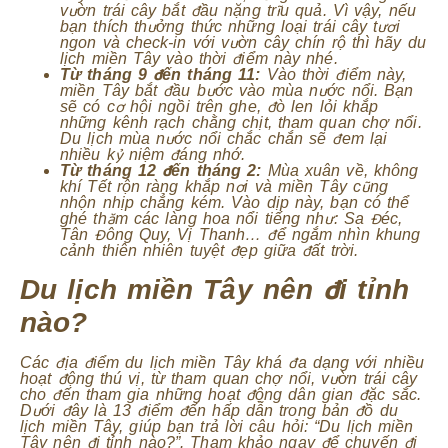
vườn trái cây bắt đầu nặng trĩu quả. Vì vậy, nếu
bạn thích thưởng thức những loại trái cây tươi
ngon và check-in với vườn cây chín rộ thì hãy du
lịch miền Tây vào thời điểm này nhé.
Từ tháng 9 đến tháng 11:
Vào thời điểm này,
miền Tây bắt đầu bước vào mùa nước nổi. Bạn
sẽ có cơ hội ngồi trên ghe, đò len lỏi khắp
những kênh rạch chằng chịt, tham quan chợ nổi.
Du lịch mùa nước nổi chắc chắn sẽ đem lại
nhiều kỷ niệm đáng nhớ.
Từ tháng 12 đến tháng 2:
Mùa xuân về, không
khí Tết rộn ràng khắp nơi và miền Tây cũng
nhộn nhịp chẳng kém. Vào dịp này, bạn có thể
ghé thăm các làng hoa nổi tiếng như: Sa Đéc,
Tân Đông Quy, Vị Thanh… để ngắm nhìn khung
cảnh thiên nhiên tuyệt đẹp giữa đất trời.
Du lịch miền Tây nên đi tỉnh
nào?
Các địa điểm du lịch miền Tây khá đa dạng với nhiều
hoạt động thú vị, từ tham quan chợ nổi, vườn trái cây
cho đến tham gia những hoạt động dân gian đặc sắc.
Dưới đây là 13 điểm đến hấp dẫn trong bản đồ du
lịch miền Tây, giúp bạn trả lời câu hỏi: “Du lịch miền
Tây nên đi tỉnh nào?”. Tham khảo ngay để chuyến đi