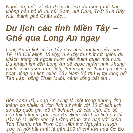
Ngoài ra, một số địa điểm du lịch ấn tượng mà bạn
không nên bỏ lỡ là: núi Sam, núi Cấm, Thất Sơn Bảy
Núi, thành phố Châu Đốc…
Du lịch các tỉnh Miền Tây –
Ghé qua Long An ngay
Long An là tỉnh miền Tây duy nhất nối liền cửa ngõ
TP. Hồ Chí Minh. Vì vậy, nơi đây thu hút rất nhiều du
khách trong và ngoài nước đến tham quan mỗi năm.
Du khách khi đến Long An sẽ được ngắm nhìn khung
cảnh sông nước hữu tình, thơ mộng và tham gia nhiều
hoạt động du lịch miền Tây Nam Bộ thú vị tại làng nổi
Tân Lập, Đồng Tháp Mười, cánh đồng bất tận…
Bên cạnh đó, Long An cũng là một trong những tỉnh
thành có nhiều di tích lịch sử nhất với 16 di tích lịch
sử cấp quốc gia, 63 di tích lịch sử cấp tỉnh. Do đó,
nếu thích khám phá các địa điểm văn hóa lịch sử thì
đây sẽ là điểm đến lý tưởng dành cho bạn với chùa
Tôn Thạnh, nhà Trăm Cột, đền thờ Nguyễn Huỳnh
Đức và nổi bật nhất là gần 100 di chỉ văn hóa Óc Eo