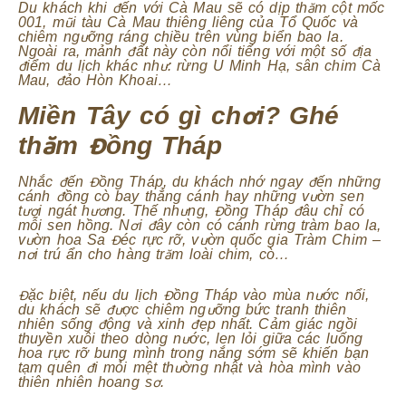
Du khách khi đến với Cà Mau sẽ có dịp thăm cột mốc
001, mũi tàu Cà Mau thiêng liêng của Tổ Quốc và
chiêm ngưỡng ráng chiều trên vùng biển bao la.
Ngoài ra, mảnh đất này còn nổi tiếng với một số địa
điểm du lịch khác như: rừng U Minh Hạ, sân chim Cà
Mau, đảo Hòn Khoai…
Miền Tây có gì chơi? Ghé
thăm Đồng Tháp
Nhắc đến Đồng Tháp, du khách nhớ ngay đến những
cánh đồng cò bay thẳng cánh hay những vườn sen
tươi ngát hương. Thế nhưng, Đồng Tháp đâu chỉ có
mỗi sen hồng. Nơi đây còn có cánh rừng tràm bao la,
vườn hoa Sa Đéc rực rỡ, vườn quốc gia Tràm Chim –
nơi trú ẩn cho hàng trăm loài chim, cò…
Đặc biệt, nếu du lịch Đồng Tháp vào mùa nước nổi,
du khách sẽ được chiêm ngưỡng bức tranh thiên
nhiên sống động và xinh đẹp nhất. Cảm giác ngồi
thuyền xuôi theo dòng nước, len lỏi giữa các luống
hoa rực rỡ bung mình trong nắng sớm sẽ khiến bạn
tạm quên đi mỏi mệt thường nhật và hòa mình vào
thiên nhiên hoang sơ.