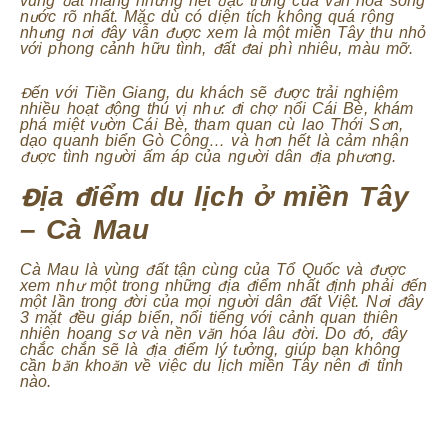
vùng đất mang những nét đặc trưng của văn hóa sông
nước rõ nhất. Mặc dù có diện tích không quá rộng
nhưng nơi đây vẫn được xem là một miền Tây thu nhỏ
với phong cảnh hữu tình, đất đai phì nhiêu, màu mỡ.
Đến với Tiền Giang, du khách sẽ được trải nghiệm
nhiều hoạt động thú vị như: đi chợ nổi Cái Bè, khám
phá miệt vườn Cái Bè, tham quan cù lao Thới Sơn,
dạo quanh biển Gò Công… và hơn hết là cảm nhận
được tình người ấm áp của người dân địa phương.
Địa điểm du lịch ở miền Tây
– Cà Mau
Cà Mau là vùng đất tận cùng của Tổ Quốc và được
xem như một trong những địa điểm nhất định phải đến
một lần trong đời của mọi người dân đất Việt. Nơi đây
3 mặt đều giáp biển, nổi tiếng với cảnh quan thiên
nhiên hoang sơ và nền văn hóa lâu đời. Do đó, đây
chắc chắn sẽ là địa điểm lý tưởng, giúp bạn không
cần băn khoăn về việc du lịch miền Tây nên đi tỉnh
nào.