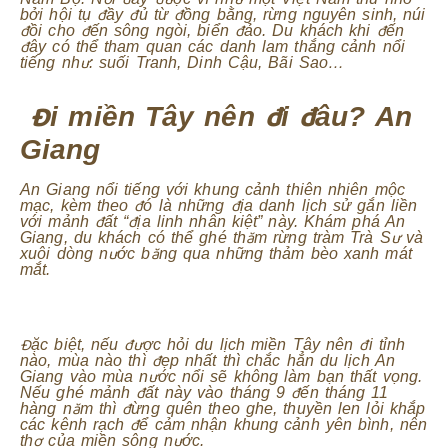
bởi hội tụ đầy đủ từ đồng bằng, rừng nguyên sinh, núi
đồi cho đến sông ngòi, biển đảo. Du khách khi đến
đây có thể tham quan các danh lam thắng cảnh nổi
tiếng như: suối Tranh, Dinh Cậu, Bãi Sao…
Đi miền Tây nên đi đâu? An
Giang
An Giang nổi tiếng với khung cảnh thiên nhiên mộc
mạc, kèm theo đó là những địa danh lịch sử gắn liền
với mảnh đất “địa linh nhân kiệt” này. Khám phá An
Giang, du khách có thể ghé thăm rừng tràm Trà Sư và
xuôi dòng nước băng qua những thảm bèo xanh mát
mắt.
Đặc biệt, nếu được hỏi du lịch miền Tây nên đi tỉnh
nào
,
mùa nào thì đẹp nhất thì chắc hẳn du lịch An
Giang vào mùa nước nổi sẽ không làm bạn thất vọng.
Nếu ghé mảnh đất này vào tháng 9 đến tháng 11
hàng năm thì đừng quên theo ghe, thuyền len lỏi khắp
các kênh rạch để cảm nhận khung cảnh yên bình, nên
thơ của miền sông nước.