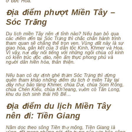
ở Đức Hòa.
Địa điểm phượt Miền Tây –
Sóc Trăng
Du lịch miền Tây nên đi tỉnh nào? Nếu bạn bỏ qua
các điểm đến tại Sóc Trăng thì chắc chắn hành trình
tham quan sẽ chẳng thể trọn vẹn. Vùng đất này là sự
giao hòa, gắn kết của 3 dân tộc Kinh, Khmer và Hoa.
Vì vậy, nơi đây nổi tiếng với những ngôi chùa cổ kính
có kiến trúc độc đáo, nền ẩm thực phong phú và
người dân hiền hòa, thân thiện.
Nếu bạn có dự định ghé thăm Sóc Trăng thì đừng
quên tham khảo những điểm du lịch ở miền Tây tại
đây như: bảo tàng Khmer, chùa Dơi, chùa Som Rông,
chùa Chén Kiểu, chùa Kh’leang, vườn cò Tân Long,
khu du lịch sinh thái Hồ Bể…
Địa điểm du lịch Miền Tây
nên đi: Tiền Giang
Nằm dọc theo sông Tiền thơ mộng, Tiền Giang là