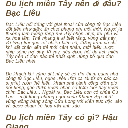
Du lịch miền Tây nên đi đâu?
Bạc Liêu
Bạc Liêu nổi tiếng với giai thoại của công tử Bạc Liêu
đốt tiền như giấy, ăn chơi phung phí một thời. Người ta
thường lầm tưởng rằng nơi đây nhộn nhịp, trù phú và
xa hoa lắm. Thế nhưng ít ai biết rằng, vùng đất này
đã từng trải qua rất nhiều biến cố, thăng trầm và chỉ
khi đặt chân đến thì mới cảm nhận, mới hiểu được
nhịp sống nơi đây. Vì vậy, nếu được hỏi du lịch miền
Tây nên đi tỉnh nào thì nhất định đừng bỏ qua tỉnh
Bạc Liêu nhé!
Du khách khi vùng đất này sẽ có dịp tham quan nhà
công tử Bạc Liêu, nghe điệu đờn ca tài tử do các ca
sĩ miệt vườn thể hiện, khám phá cánh đồng điện gió
nổi tiếng, ghé thăm vườn nhãn cổ trăm tuổi hay vườn
chim Bạc Liêu… Ngoài ra, Bạc Liêu còn có chùa Cù
Lao – một trong những ngôi chùa Khmer đẹp nhất
vùng Đồng bằng sông Cửu Long với kiến trúc độc đáo
và được chạm trổ hoa văn tinh xảo.
Du lịch miền Tây có gì? Hậu
Giang