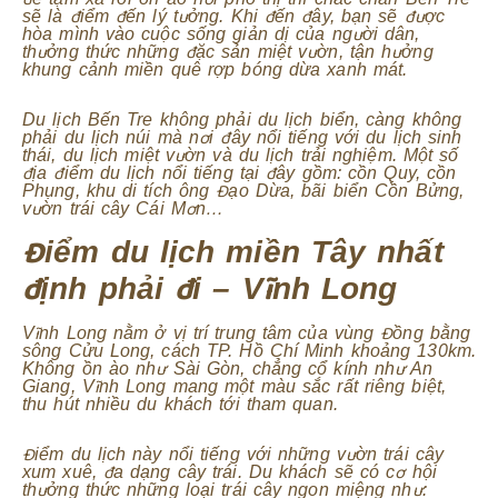
sẽ là điểm đến lý tưởng. Khi đến đây, bạn sẽ được
hòa mình vào cuộc sống giản dị của người dân,
thưởng thức những đặc sản miệt vườn, tận hưởng
khung cảnh miền quê rợp bóng dừa xanh mát.
Du lịch Bến Tre không phải du lịch biển, càng không
phải du lịch núi mà nơi đây nổi tiếng với du lịch sinh
thái, du lịch miệt vườn và du lịch trải nghiệm. Một số
địa điểm du lịch nổi tiếng tại đây gồm: cồn Quy, cồn
Phụng, khu di tích ông Đạo Dừa, bãi biển Cồn Bửng,
vườn trái cây Cái Mơn…
Điểm du lịch miền Tây nhất
định phải đi – Vĩnh Long
Vĩnh Long nằm ở vị trí trung tâm của vùng Đồng bằng
sông Cửu Long, cách TP. Hồ Chí Minh khoảng 130km.
Không ồn ào như Sài Gòn, chẳng cổ kính như An
Giang, Vĩnh Long mang một màu sắc rất riêng biệt,
thu hút nhiều du khách tới tham quan.
Điểm du lịch này nổi tiếng với những vườn trái cây
xum xuê, đa dạng cây trái. Du khách sẽ có cơ hội
thưởng thức những loại trái cây ngon miệng như: