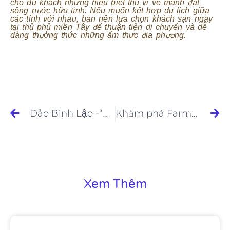
cho du khách những hiểu biết thú vị về mảnh đất
sông nước hữu tình. Nếu muốn kết hợp du lịch giữa
các tỉnh với nhau, bạn nên lựa chọn khách sạn ngay
tại thủ phủ miền Tây để thuận tiện di chuyển và dễ
dàng thưởng thức những ẩm thực địa phương.
Đảo Bình Lập -“Maldives Việt Nam” có gì hấp dẫn
Khám phá Farmstay ở Bà Rịa – Vũng Tàu cực đẹp
Xem Thêm