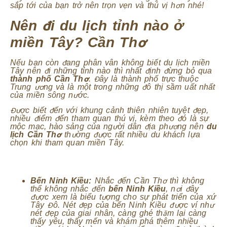
sắp tới của bạn trở nên trọn vẹn và thú vị hơn nhé!
Nên đi du lịch tỉnh nào ở
miền Tây? Cần Thơ
Nếu bạn còn đang phân vân không biết du lịch miền
Tây nên đi những tỉnh nào thì nhất định đừng bỏ qua
thành phố Cần Thơ
. Đây là thành phố trực thuộc
Trung ương và là một trong những đô thị sầm uất nhất
của miền sông nước.
Được biết đến với khung cảnh thiên nhiên tuyệt đẹp,
nhiều điểm đến tham quan thú vị, kèm theo đó là sự
mộc mạc, hào sảng của người dân địa phương nên
du
lịch Cần Thơ
thường được rất nhiều du khách lựa
chọn khi tham quan miền Tây.
Bến Ninh Kiều:
Nhắc đến Cần Thơ thì không
thể không nhắc đến
bến Ninh Kiều
, nơi đây
được xem là biểu tượng cho sự phát triển của xứ
Tây Đô. Nét đẹp của bến Ninh Kiều được ví như
nét đẹp của giai nhân, càng ghé thăm lại càng
thấy yêu, thấy mến và khám phá thêm nhiều