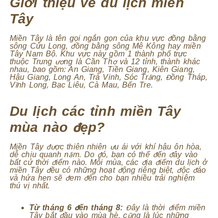
Giới thiệu về du lịch miền
Tây
Miền Tây là tên gọi ngắn gọn của khu vực đồng bằng
sông Cửu Long, đồng bằng sông Mê Kông hay miền
Tây Nam Bộ. Khu vực này gồm 1 thành phố trực
thuộc Trung ương là Cần Thơ và 12 tỉnh, thành khác
nhau, bao gồm: An Giang, Tiền Giang, Kiên Giang,
Hậu Giang, Long An, Trà Vinh, Sóc Trăng, Đồng Tháp,
Vĩnh Long, Bạc Liêu, Cà Mau, Bến Tre.
Du lịch các tỉnh miền Tây
mùa nào đẹp?
Miền Tây được thiên nhiên ưu ái với khí hậu ôn hòa,
dễ chịu quanh năm. Do đó, bạn có thể đến đây vào
bất cứ thời điểm nào. Mỗi mùa, các địa điểm du lịch ở
miền Tây đều có những hoạt động riêng biệt, độc đáo
và hứa hẹn sẽ đem đến cho bạn nhiều trải nghiệm
thú vị nhất.
Từ tháng 6 đến tháng 8:
Đây là thời điểm miền
Tây bắt đầu vào mùa hè, cũng là lúc những