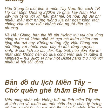
Hậu Giang là một tỉnh ở miền Tây Nam Bộ, cách TP.
Hồ Chí Minh khoảng 230km về phía Tây Nam. Nơi
đây nổi tiếng với khí hậu mát mẻ, ôn hòa; đất đai phì
nhiêu, màu mỡ; những ruộng lúa bát ngát; kênh rạch
chằng chịt và sự hiếu khách của người dân địa
phương.
Về Hậu Giang, bạn tha hồ tận hưởng thú vui của vùng
sông nước và khám phá vẻ đẹp mà thiên nhiên ban
tặng cho nơi này. Không những vậy, Hậu Giang còn
nổi tiếng với nhiều vườn cây ăn trái, rừng nguyên
sinh, di tích lịch sử lâu đời. Đặc biệt, nếu đến đây thì
nhất định không nên bỏ qua công viên giải trí Kittyd &
Minnied – nơi được ví như một Disneyland thu nhỏ với
nhiều lễ hội sôi động.
Bản đồ du lịch Miền Tây –
Chớ quên ghé thăm Bến Tre
Nếu đang phân vân không biết du lịch miền Tây nên
đi tỉnh nào và muốn tìm một chốn dừng chân lý tưởng
để tạm xa rời ồn ào nơi phố thị thì chắc chắn Bến Tre