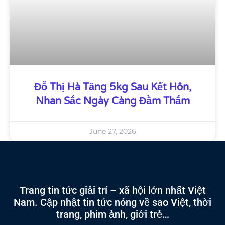
Đỗ Thị Hà Tăng 5kg Sau Kết Hôn,
Nhan Sắc Ngày Càng Đằm Thắm
June 27, 2026
Trang tin tức giải trí – xã hội lớn nhất Việt
Nam. Cập nhật tin tức nóng về sao Việt, thời
trang, phim ảnh, giới trẻ…