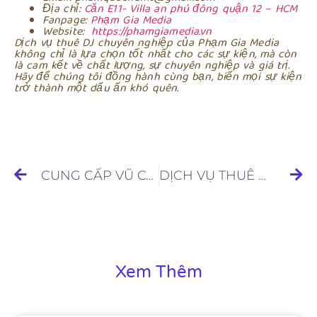
Địa chỉ:
Căn E11- Villa an phú đông quận 12 – HCM
Fanpage:
Phạm Gia Media
Website:
https://phamgiamedia.vn
Dịch vụ thuê DJ chuyên nghiệp của Phạm Gia Media
không chỉ là lựa chọn tốt nhất cho các sự kiện, mà còn
là cam kết về chất lượng, sự chuyên nghiệp và giá trị.
Hãy để chúng tôi đồng hành cùng bạn, biến mọi sự kiện
trở thành một dấu ấn khó quên.
CUNG CẤP VŨ CÔNG
DỊCH VỤ THUÊ DANCER NÓNG BỎNG HÀNG ĐẦU
Xem Thêm