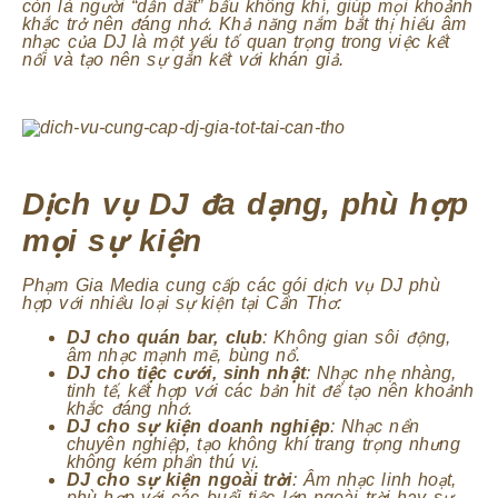
còn là người “dẫn dắt” bầu không khí, giúp mọi khoảnh
khắc trở nên đáng nhớ. Khả năng nắm bắt thị hiếu âm
nhạc của DJ là một yếu tố quan trọng trong việc kết
nối và tạo nên sự gắn kết với khán giả.
Dịch vụ DJ đa dạng, phù hợp
mọi sự kiện
Phạm Gia Media cung cấp các gói dịch vụ DJ phù
hợp với nhiều loại sự kiện tại Cần Thơ:
DJ cho quán bar, club
: Không gian sôi động,
âm nhạc mạnh mẽ, bùng nổ.
DJ cho tiệc cưới, sinh nhật
: Nhạc nhẹ nhàng,
tinh tế, kết hợp với các bản hit để tạo nên khoảnh
khắc đáng nhớ.
DJ cho sự kiện doanh nghiệp
: Nhạc nền
chuyên nghiệp, tạo không khí trang trọng nhưng
không kém phần thú vị.
DJ cho sự kiện ngoài trời
: Âm nhạc linh hoạt,
phù hợp với các buổi tiệc lớn ngoài trời hay sự