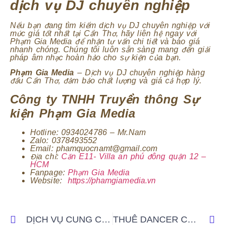
dịch vụ DJ chuyên nghiệp
Nếu bạn đang tìm kiếm dịch vụ DJ chuyên nghiệp với
mức giá tốt nhất tại Cần Thơ, hãy liên hệ ngay với
Phạm Gia Media để nhận tư vấn chi tiết và báo giá
nhanh chóng. Chúng tôi luôn sẵn sàng mang đến giải
pháp âm nhạc hoàn hảo cho sự kiện của bạn.
Phạm Gia Media
– Dịch vụ DJ chuyên nghiệp hàng
đầu Cần Thơ, đảm bảo chất lượng và giá cả hợp lý.
Công ty TNHH Truyền thông Sự
kiện Phạm Gia Media
Hotline: 0934024786 – Mr.Nam
Zalo: 0378493552
Email: phamquocnamt@gmail.com
Địa chỉ:
Căn E11- Villa an phú đông quận 12 –
HCM
Fanpage:
Phạm Gia Media
Website:
https://phamgiamedia.vn
DỊCH VỤ CUNG CẤP DANCER GIÁ TỐT TẠI CẦN THƠ
THUÊ DANCER CHUYÊN NGHIỆP TẠI TIỀN GIANG