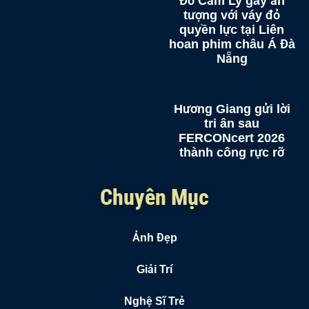
Đỗ Cẩm Ly gây ấn
tượng với váy đỏ
quyền lực tại Liên
hoan phim châu Á Đà
Nẵng
Hương Giang gửi lời
tri ân sau
FERCONcert 2026
thành công rực rỡ
Chuyên Mục
Ảnh Đẹp
Giải Trí
Nghệ Sĩ Trẻ