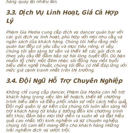
hàng quay lại nhiều lần.
3.3. Dịch Vụ Linh Hoạt, Giá Cả Hợp
Lý
Phạm Gia Media cung cấp dịch vụ dancer quán bar với
các gói dịch vụ linh hoạt, phù hợp với mọi nhu cầu và
ngân sách của khách hàng. Chúng tôi hiểu rằng mỗi
quán bar đều có yêu cầu và mục tiêu riêng, vì vậy,
chúng tôi sẵn sàng tư vấn và thiết kế các gói dịch vụ
theo yêu cầu để đảm bảo sự hài lòng tuyệt đối. Dù bạn
muốn tổ chức một đêm nhạc sôi động hay một buổi
biểu diễn nghệ thuật, chúng tôi đều có thể đáp ứng với
mức giá cạnh tranh nhất trên thị trường.
3.4. Đội Ngũ Hỗ Trợ Chuyên Nghiệp
Không chỉ cung cấp dancer, Phạm Gia Media còn hỗ trợ
khách hàng trong việc lên kế hoạch, thiết kế chương
trình biểu diễn và điều phối nhân sự một cách hiệu quả.
Đội ngũ quản lý sự kiện của chúng tôi luôn sẵn sàng hỗ
trợ khách hàng từ khâu ý tưởng đến khi chương trình
kết thúc, đảm bảo mọi thứ diễn ra suôn sẻ và đạt hiệu
quả cao nhất. Với kinh nghiệm và sự chuyên nghiệp,
chúng tôi cam kết mang đến cho khách hàng những
trải nghiệm dịch vụ vượt trội.