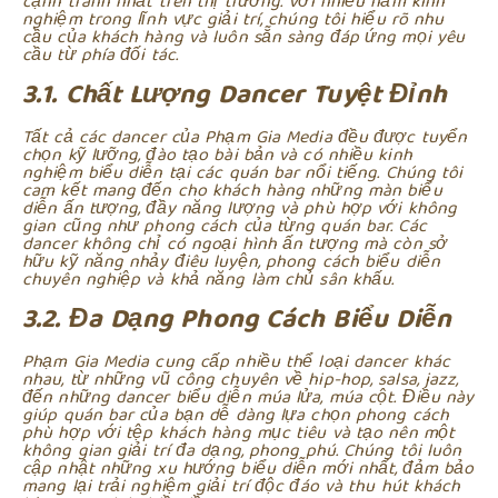
cạnh tranh nhất trên thị trường. Với nhiều năm kinh
nghiệm trong lĩnh vực giải trí, chúng tôi hiểu rõ nhu
cầu của khách hàng và luôn sẵn sàng đáp ứng mọi yêu
cầu từ phía đối tác.
3.1. Chất Lượng Dancer Tuyệt Đỉnh
Tất cả các dancer của Phạm Gia Media đều được tuyển
chọn kỹ lưỡng, đào tạo bài bản và có nhiều kinh
nghiệm biểu diễn tại các quán bar nổi tiếng. Chúng tôi
cam kết mang đến cho khách hàng những màn biểu
diễn ấn tượng, đầy năng lượng và phù hợp với không
gian cũng như phong cách của từng quán bar. Các
dancer không chỉ có ngoại hình ấn tượng mà còn sở
hữu kỹ năng nhảy điêu luyện, phong cách biểu diễn
chuyên nghiệp và khả năng làm chủ sân khấu.
3.2. Đa Dạng Phong Cách Biểu Diễn
Phạm Gia Media cung cấp nhiều thể loại dancer khác
nhau, từ những vũ công chuyên về hip-hop, salsa, jazz,
đến những dancer biểu diễn múa lửa, múa cột. Điều này
giúp quán bar của bạn dễ dàng lựa chọn phong cách
phù hợp với tệp khách hàng mục tiêu và tạo nên một
không gian giải trí đa dạng, phong phú. Chúng tôi luôn
cập nhật những xu hướng biểu diễn mới nhất, đảm bảo
mang lại trải nghiệm giải trí độc đáo và thu hút khách