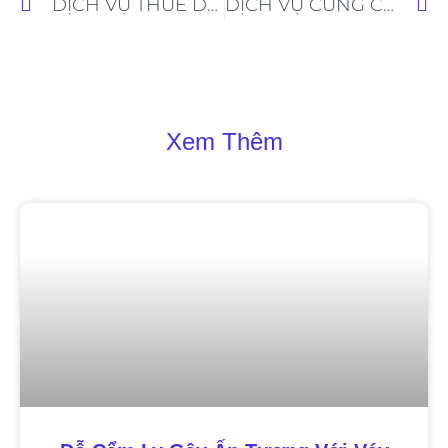
DỊCH VỤ THUÊ DANCER NÓNG BỎNG HÀNG ĐẦU
DỊCH VỤ CUNG CẤP DJ CHUYÊN NGHIỆP VÀ SÔI ĐỘNG
Xem Thêm