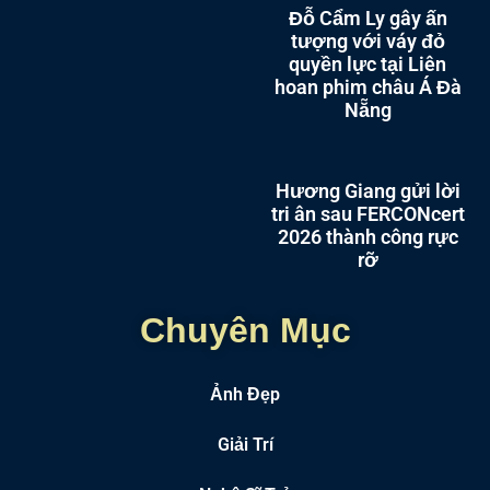
Đỗ Cẩm Ly gây ấn
tượng với váy đỏ
quyền lực tại Liên
hoan phim châu Á Đà
Nẵng
Hương Giang gửi lời
tri ân sau FERCONcert
2026 thành công rực
rỡ
Chuyên Mục
Ảnh Đẹp
Giải Trí