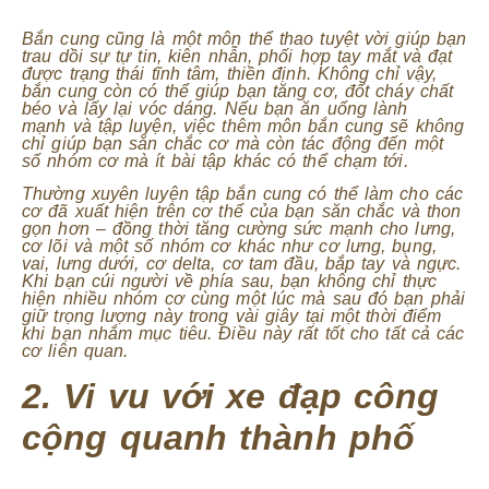
Bắn cung cũng là một môn thể thao tuyệt vời giúp bạn
trau dồi sự tự tin, kiên nhẫn, phối hợp tay mắt và đạt
được trạng thái tĩnh tâm, thiền định. Không chỉ vậy,
bắn cung còn có thể giúp bạn tăng cơ, đốt cháy chất
béo và lấy lại vóc dáng. Nếu bạn ăn uống lành
mạnh và tập luyện, việc thêm môn bắn cung sẽ không
chỉ giúp bạn săn chắc cơ mà còn tác động đến một
số nhóm cơ mà ít bài tập khác có thể chạm tới.
Thường xuyên luyện tập bắn cung có thể làm cho các
cơ đã xuất hiện trên cơ thể của bạn săn chắc và thon
gọn hơn – đồng thời tăng cường sức mạnh cho lưng,
cơ lõi và một số nhóm cơ khác như cơ lưng, bụng,
vai, lưng dưới, cơ delta, cơ tam đầu, bắp tay và ngực.
Khi bạn cúi người về phía sau, bạn không chỉ thực
hiện nhiều nhóm cơ cùng một lúc mà sau đó bạn phải
giữ trọng lượng này trong vài giây tại một thời điểm
khi bạn nhắm mục tiêu. Điều này rất tốt cho tất cả các
cơ liên quan.
2. Vi vu với xe đạp công
cộng quanh thành phố