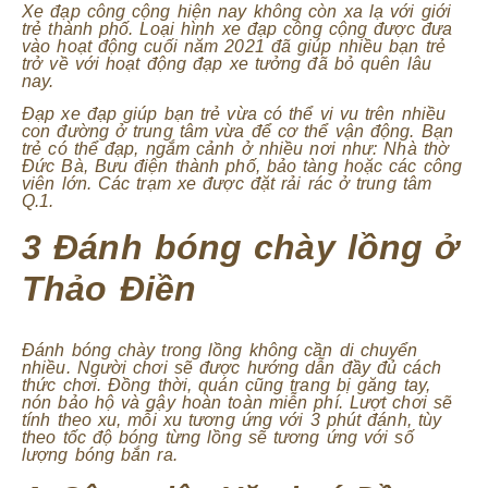
Xe đạp công cộng hiện nay không còn xa lạ với giới
trẻ thành phố. Loại hình xe đạp công cộng được đưa
vào hoạt động cuối năm 2021 đã giúp nhiều bạn trẻ
trở về với hoạt động đạp xe tưởng đã bỏ quên lâu
nay.
Đạp xe đạp giúp bạn trẻ vừa có thể vi vu trên nhiều
con đường ở trung tâm vừa để cơ thể vận động. Bạn
trẻ có thể đạp, ngắm cảnh ở nhiều nơi như: Nhà thờ
Đức Bà, Bưu điện thành phố, bảo tàng hoặc các công
viên lớn. Các trạm xe được đặt rải rác ở trung tâm
Q.1.
3 Đánh bóng chày lồng ở
Thảo Điền
Đánh bóng chày trong lồng không cần di chuyển
nhiều. Người chơi sẽ được hướng dẫn đầy đủ cách
thức chơi. Đồng thời, quán cũng trang bị găng tay,
nón bảo hộ và gậy hoàn toàn miễn phí. Lượt chơi sẽ
tính theo xu, mỗi xu tương ứng với 3 phút đánh, tùy
theo tốc độ bóng từng lồng sẽ tương ứng với số
lượng bóng bắn ra.