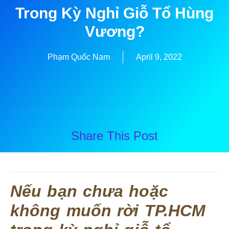
Trong Kỳ Nghỉ Giỗ Tổ Hùng
Vương?
Phạm Quốc Nam
April 9, 2022
Share This Post
Nếu bạn chưa hoặc
không muốn rời TP.HCM