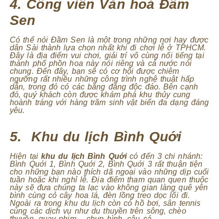
4. Công viên Văn hoá Đầm
Sen
Có thể nói Đầm Sen là một trong những nơi hay được
dân Sài thành lựa chọn nhất khi đi chơi lễ ở TPHCM.
Đây là địa điểm vui chơi, giải trí vô cùng nổi tiếng tại
thành phố phồn hoa này nói riêng và cả nước nói
chung. Đến đây, bạn sẽ có cơ hội được chiêm
ngưỡng rất nhiều những công trình nghệ thuật hấp
dẫn, trong đó có các băng đăng độc đáo. Bên cạnh
đó, quý khách còn được khám phá khu thủy cung
hoành tráng với hàng trăm sinh vật biển đa dạng đáng
yêu.
5. Khu du lịch Bình Quới
Hiện tại
khu du lịch Bình Quới
có đến 3 chi nhánh:
Bình Quới 1, Bình Quới 2, Bình Quới 3 rất thuận tiện
cho những bạn nào thích dã ngoại vào những dịp cuối
tuần hoặc khi nghỉ lễ. Địa điểm tham quan quen thuộc
này sẽ đưa chúng ta lạc vào không gian làng quê yên
bình cùng cỏ cây hoa lá, đèn lồng treo dọc lối đi.
Ngoài ra trong khu du lịch còn có hồ bơi, sân tennis
cùng các dịch vụ như du thuyền trên sông, chèo
thuyền, quay phim – chụp hình, câu cá…