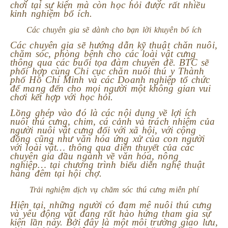
chơi tại sự kiện mà còn học hỏi được rất nhiều
kinh nghiệm bổ ích.
Các chuyên gia sẽ dành cho bạn lời khuyên bổ ích
Các chuyên gia sẽ hướng dẫn kỹ thuật chăn nuôi,
chăm sóc, phòng bệnh cho các loài vật cưng
thông qua các buổi tọa đàm chuyên đề. BTC sẽ
phối hợp cùng Chi cục chăn nuôi thú y Thành
phố Hồ Chí Minh và các Doanh nghiệp tổ chức
để mang đến cho mọi người một không gian vui
chơi kết hợp với học hỏi.
Lồng ghép vào đó là các nội dung về lợi ích
nuôi thú cưng, chim, cá cảnh và trách nhiệm của
người nuôi vật cưng đối với xã hội, với cộng
đồng cũng như văn hóa ứng xử của con người
với loài vật… thông qua diễn thuyết của các
chuyên gia đầu ngành về văn hóa, nông
nghiệp… tại chương trình biểu diễn nghệ thuật
hàng đêm tại hội chợ.
Trải nghiệm dịch vụ chăm sóc thú cưng miễn phí
Hiện tại, những người có đam mê nuôi thú cưng
và yêu động vật đang rất hào hứng tham gia sự
kiện lần này. Bởi đây là một môi trường giao lưu,