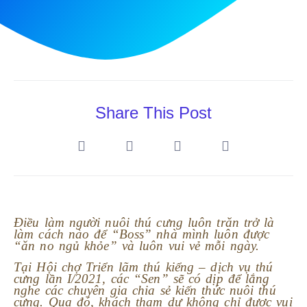
Share This Post
Điều làm người nuôi thú cưng luôn trăn trở là
làm cách nào để “Boss” nhà mình luôn được
“ăn no ngủ khỏe” và luôn vui vẻ mỗi ngày.
Tại Hội chợ Triển lãm thú kiểng – dịch vụ thú
cưng lần I/2021, các “Sen” sẽ có dịp để lắng
nghe các chuyên gia chia sẻ kiến thức nuôi thú
cưng. Qua đó, khách tham dự không chỉ được vui