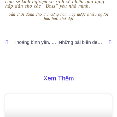
chia sẻ kinh nghiệm và rinh về nhiều quà tặng
hấp dẫn cho các “Boss” yêu nhà mình.
Sân chơi dành cho thú cưng năm nay được nhiều người
háo hức chờ đợi
Thoáng bình yên, buông bỏ muộn phiền chốn “thần tiên” bên rìa thành phố
Những bãi biển đẹp, không nên bỏ lỡ khi đến Phan Thiết
Xem Thêm