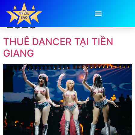
Day:
November 23,
2023
THUÊ DANCER TẠI TIỀN
GIANG